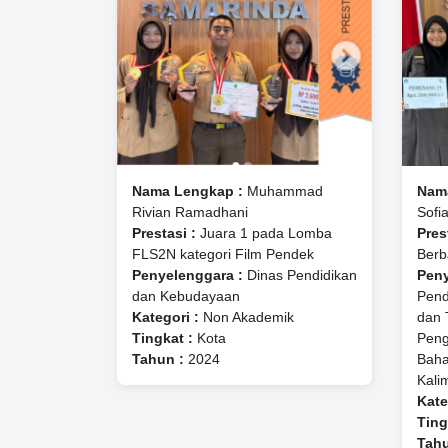
Nama Lengkap :
Muhammad
Nam
Rivian Ramadhani
Sofi
Prestasi :
Juara 1 pada Lomba
Pres
FLS2N kategori Film Pendek
Berb
Penyelenggara :
Dinas Pendidikan
Peny
dan Kebudayaan
Pend
Kategori :
Non Akademik
dan 
Tingkat :
Kota
Pen
Tahun :
2024
Baha
Kali
Kate
Ting
Tahu