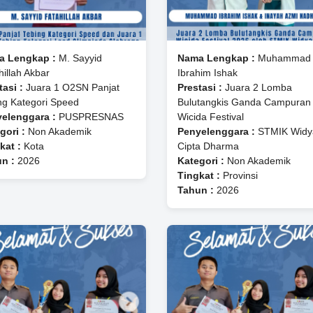
a Lengkap :
M. Sayyid
Nama Lengkap :
Muhammad
hillah Akbar
Ibrahim Ishak
tasi :
Juara 1 O2SN Panjat
Prestasi :
Juara 2 Lomba
ng Kategori Speed
Bulutangkis Ganda Campuran
elenggara :
PUSPRESNAS
Wicida Festival
gori :
Non Akademik
Penyelenggara :
STMIK Widy
kat :
Kota
Cipta Dharma
n :
2026
Kategori :
Non Akademik
Tingkat :
Provinsi
Tahun :
2026