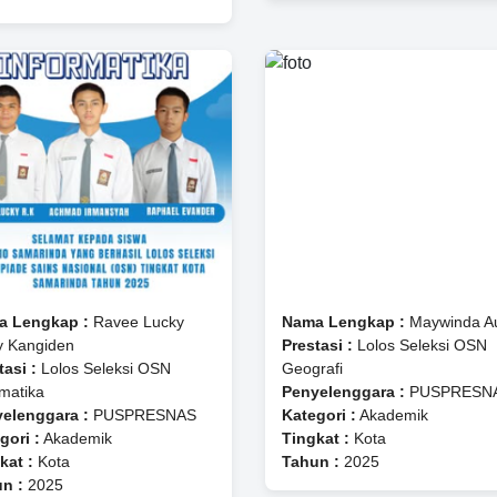
a Lengkap :
Ravee Lucky
Nama Lengkap :
Maywinda A
y Kangiden
Prestasi :
Lolos Seleksi OSN
tasi :
Lolos Seleksi OSN
Geografi
rmatika
Penyelenggara :
PUSPRESN
elenggara :
PUSPRESNAS
Kategori :
Akademik
gori :
Akademik
Tingkat :
Kota
kat :
Kota
Tahun :
2025
n :
2025