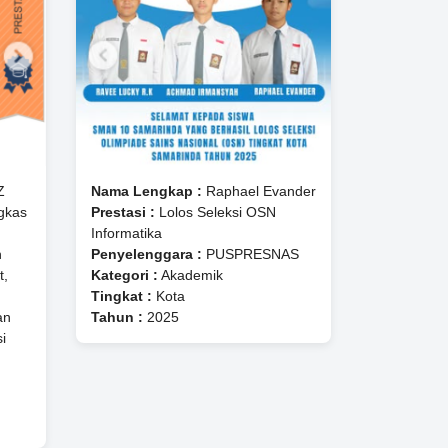
Z
Nama Lengkap :
Raphael Evander
gkas
Prestasi :
Lolos Seleksi OSN
Informatika
n
Penyelenggara :
PUSPRESNAS
t,
Kategori :
Akademik
Tingkat :
Kota
an
Tahun :
2025
i