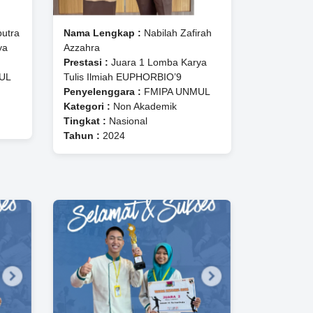
putra
Nama Lengkap :
⁠Nabilah Zafirah
ya
Azzahra
Prestasi :
Juara 1 Lomba Karya
UL
Tulis Ilmiah EUPHORBIO’9
Penyelenggara :
FMIPA UNMUL
Kategori :
Non Akademik
Tingkat :
Nasional
Tahun :
2024