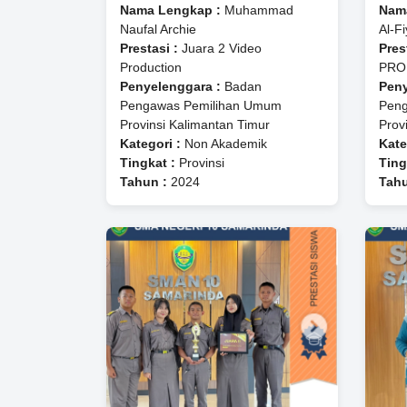
Nama Lengkap :
Muhammad
Nam
Naufal Archie
Al-F
Prestasi :
Juara 2 Video
Pres
Production
PRO
Penyelenggara :
Badan
Peny
Pengawas Pemilihan Umum
Peng
Provinsi Kalimantan Timur
Prov
Kategori :
Non Akademik
Kate
Tingkat :
Provinsi
Ting
Tahun :
2024
Tahu