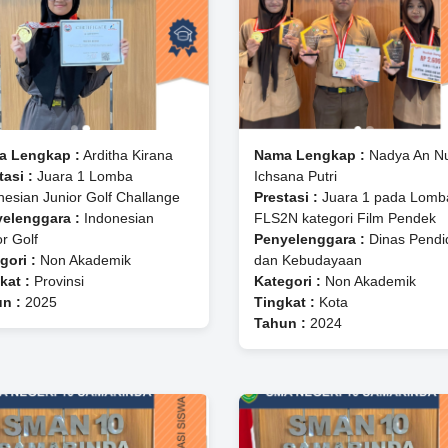
a Lengkap :
Arditha Kirana
Nama Lengkap :
Nadya An N
tasi :
Juara 1 Lomba
Ichsana Putri
nesian Junior Golf Challange
Prestasi :
Juara 1 pada Lomb
elenggara :
Indonesian
FLS2N kategori Film Pendek
or Golf
Penyelenggara :
Dinas Pendi
gori :
Non Akademik
dan Kebudayaan
kat :
Provinsi
Kategori :
Non Akademik
n :
2025
Tingkat :
Kota
Tahun :
2024