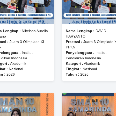
a Lengkap :
Nikeisha Aurella
Nama Lengkap :
DAVID
iano
HARYANTO
tasi :
Juara 3 Olimpiade XI
Prestasi :
Juara 3 Olimpiade 
N
PPKN
elenggara :
Institut
Penyelenggara :
Institut
idikan Indonesia
Pendidikan Indonesia
gori :
Akademik
Kategori :
Akademik
kat :
Nasional
Tingkat :
Nasional
n :
2026
Tahun :
2026