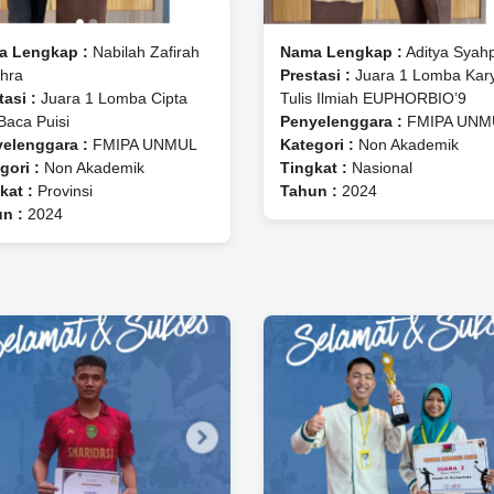
a Lengkap :
Nabilah Zafirah
Nama Lengkap :
Aditya Syah
hra
Prestasi :
Juara 1 Lomba Kar
tasi :
Juara 1 Lomba Cipta
Tulis Ilmiah EUPHORBIO’9
Baca Puisi
Penyelenggara :
FMIPA UNM
elenggara :
FMIPA UNMUL
Kategori :
Non Akademik
gori :
Non Akademik
Tingkat :
Nasional
kat :
Provinsi
Tahun :
2024
n :
2024