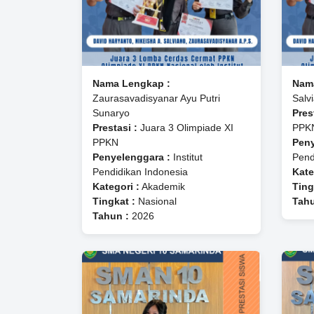
Nama Lengkap :
Nam
Zaurasavadisyanar Ayu Putri
Salv
Sunaryo
Pres
Prestasi :
Juara 3 Olimpiade XI
PPK
PPKN
Peny
Penyelenggara :
Institut
Pend
Pendidikan Indonesia
Kate
Kategori :
Akademik
Ting
Tingkat :
Nasional
Tahu
Tahun :
2026