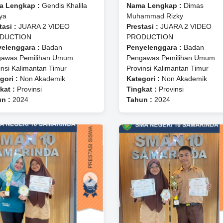
a Lengkap :
Gendis Khalila
Nama Lengkap :
⁠Dimas
iya
Muhammad Rizky
tasi :
JUARA 2 VIDEO
Prestasi :
JUARA 2 VIDEO
DUCTION
PRODUCTION
elenggara :
Badan
Penyelenggara :
Badan
awas Pemilihan Umum
Pengawas Pemilihan Umum
insi Kalimantan Timur
Provinsi Kalimantan Timur
gori :
Non Akademik
Kategori :
Non Akademik
kat :
Provinsi
Tingkat :
Provinsi
n :
2024
Tahun :
2024