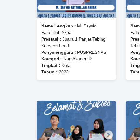
Nama Lengkap :
M. Sayyid
Nam
Fatahillah Akbar
Fata
Prestasi :
Juara 1 Panjat Tebing
Pres
Kategori Lead
Tebi
Penyelenggara :
PUSPRESNAS
Peny
Kategori :
Non Akademik
Kate
Tingkat :
Kota
Ting
Tahun :
2026
Tahu