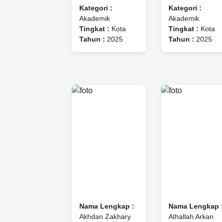
Kategori :
Kategori :
Akademik
Akademik
Tingkat :
Kota
Tingkat :
Kota
Tahun :
2025
Tahun :
2025
Nama Lengkap :
Nama Lengkap 
Akhdan Zakhary
Athallah Arkan