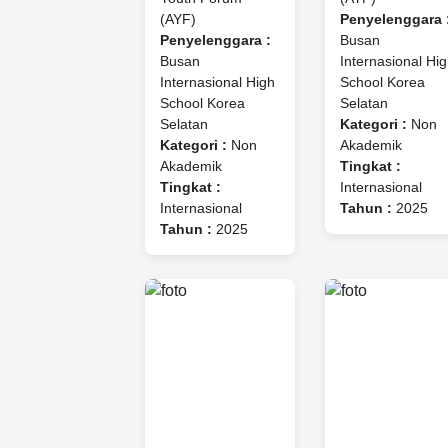
(AYF)
Penyelenggara 
Penyelenggara :
Busan
Busan
Internasional Hi
Internasional High
School Korea
School Korea
Selatan
Selatan
Kategori :
Non
Kategori :
Non
Akademik
Akademik
Tingkat :
Tingkat :
Internasional
Internasional
Tahun :
2025
Tahun :
2025