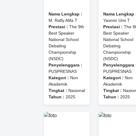
Nama Lengkap :
Nama Lengkap 
M. Rafly Alifa T
Yasmin Umi T
Prestasi :
The 9th
Prestasi :
The 8
Best Speaker
Best Speaker
National School
National School
Debating
Debating
Championship
Championship
(NSDC)
(NSDC)
Penyelenggara :
Penyelenggara 
PUSPRESNAS
PUSPRESNAS
Kategori :
Non
Kategori :
Non
Akademik
Akademik
Tingkat :
Nasional
Tingkat :
Nasion
Tahun :
2025
Tahun :
2025