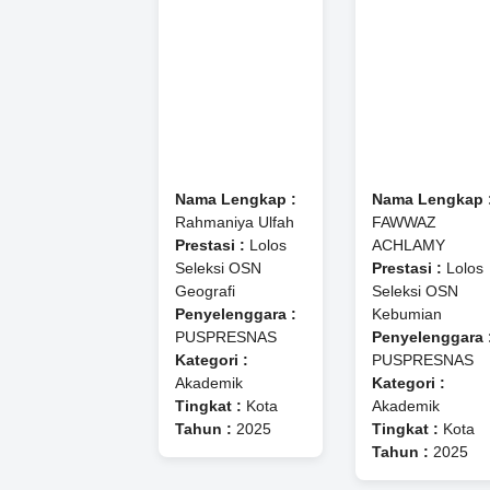
Nama Lengkap :
Nama Lengkap 
Rahmaniya Ulfah
FAWWAZ
Prestasi :
Lolos
ACHLAMY
Seleksi OSN
Prestasi :
Lolos
Geografi
Seleksi OSN
Penyelenggara :
Kebumian
PUSPRESNAS
Penyelenggara 
Kategori :
PUSPRESNAS
Akademik
Kategori :
Tingkat :
Kota
Akademik
Tahun :
2025
Tingkat :
Kota
Tahun :
2025