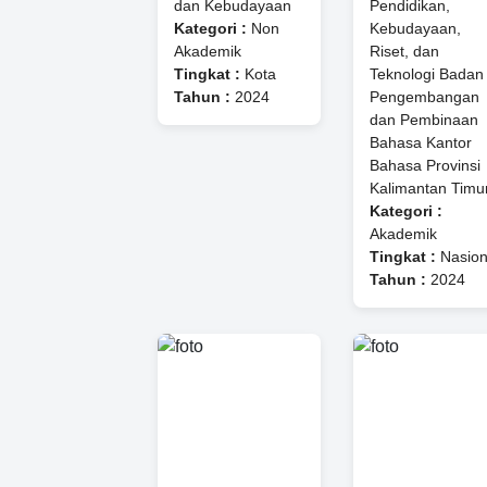
dan Kebudayaan
Pendidikan,
Kategori :
Non
Kebudayaan,
Akademik
Riset, dan
Tingkat :
Kota
Teknologi Badan
Tahun :
2024
Pengembangan
dan Pembinaan
Bahasa Kantor
Bahasa Provinsi
Kalimantan Timu
Kategori :
Akademik
Tingkat :
Nasion
Tahun :
2024