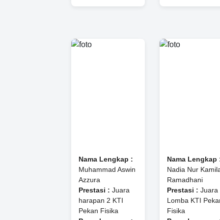
Nama Lengkap :
Nama Lengkap 
Muhammad Aswin
⁠Nadia Nur Kamil
Azzura
Ramadhani
Prestasi :
Juara
Prestasi :
Juara
harapan 2 KTI
Lomba KTI Peka
Pekan Fisika
Fisika