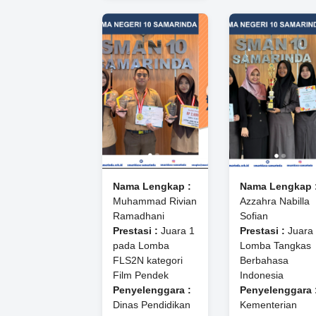
Nama Lengkap :
Nama Lengkap 
Muhammad Rivian
⁠Azzahra Nabilla
Ramadhani
Sofian
Prestasi :
Juara 1
Prestasi :
Juara
pada Lomba
Lomba Tangkas
FLS2N kategori
Berbahasa
Film Pendek
Indonesia
Penyelenggara :
Penyelenggara 
Dinas Pendidikan
Kementerian