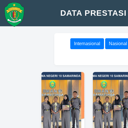
DATA PRESTASI
Internasional
Nasional