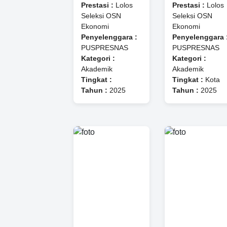
Prestasi :
Lolos
Prestasi :
Lolos
Seleksi OSN
Seleksi OSN
Ekonomi
Ekonomi
Penyelenggara :
Penyelenggara 
PUSPRESNAS
PUSPRESNAS
Kategori :
Kategori :
Akademik
Akademik
Tingkat :
Tingkat :
Kota
Tahun :
2025
Tahun :
2025