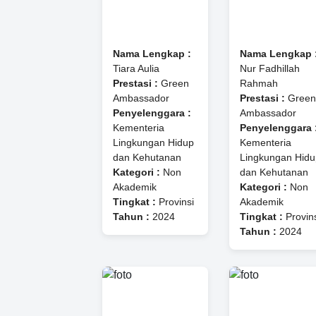
Nama Lengkap :
Nama Lengkap 
Tiara Aulia
Nur Fadhillah
Prestasi :
Green
Rahmah
Ambassador
Prestasi :
Green
Penyelenggara :
Ambassador
Kementeria
Penyelenggara 
Lingkungan Hidup
Kementeria
dan Kehutanan
Lingkungan Hidu
Kategori :
Non
dan Kehutanan
Akademik
Kategori :
Non
Tingkat :
Provinsi
Akademik
Tahun :
2024
Tingkat :
Provin
Tahun :
2024