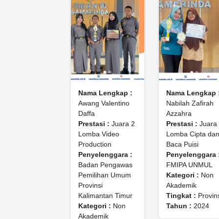
Nama Lengkap :
⁠
Nama Lengkap 
⁠Awang Valentino
Nabilah Zafirah
Daffa
Azzahra
Prestasi :
Juara 2
Prestasi :
Juara
Lomba Video
Lomba Cipta da
Production
Baca Puisi
Penyelenggara :
Penyelenggara 
Badan Pengawas
FMIPA UNMUL
Pemilihan Umum
Kategori :
Non
Provinsi
Akademik
Kalimantan Timur
Tingkat :
Provin
Kategori :
Non
Tahun :
2024
Akademik